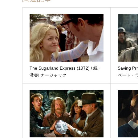
The Sugarland Express (1972) / 続・
Saving Pr
激突! カージャック
ベート・