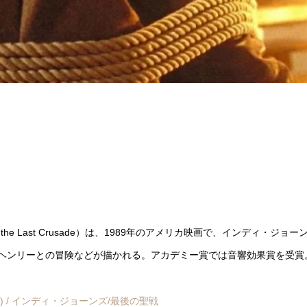
d the Last Crusade）は、1989年のアメリカ映画で、インディ・ジョー
ヘンリーとの冒険などが描かれる。アカデミー賞では音響効果賞を受賞
ade (1989) / インディ・ジョーンズ/最後の聖戦