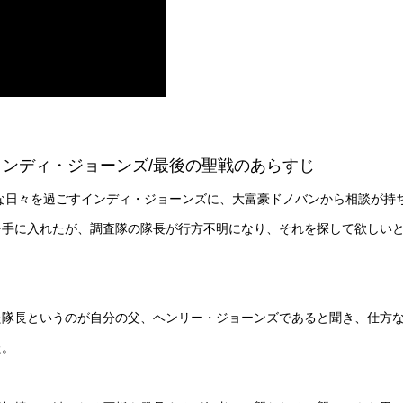
e (1989) / インディ・ジョーンズ/最後の聖戦のあらすじ
忙な日々を過ごすインディ・ジョーンズに、大富豪ドノバンから相談が持
を手に入れたが、調査隊の隊長が行方不明になり、それを探して欲しい
た隊長というのが自分の父、ヘンリー・ジョーンズであると聞き、仕方
た。