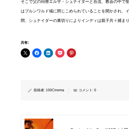
そこで父の同僚エルザ・シュナイダーと合流、教会の中で
はブルンワルド城に閉じこめられていることを聞かされ、
間、シュナイダーの裏切りによりインディは親子共々捕ま
共有:
投稿者:
100Cinema
コメント:
0