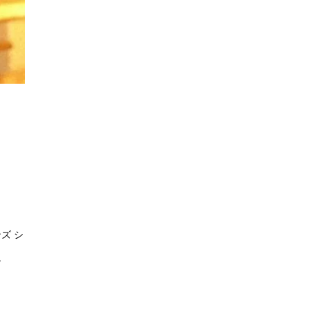
ンズ シ
。